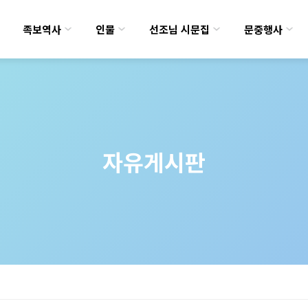
족보역사
인물
선조님 시문집
문중행사
자유게시판