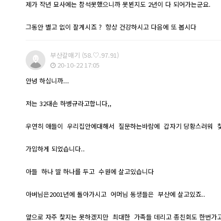
제가 작년 묘사에는 참석못했으니까 못뵌지도 2년이 다 되어가는군요.
그동안 별고 없이 잘계시죠 ? 항상 건강하시고 다음에 또 봅시다
부산갈매기
(58.♡.97.91)
20-10-22 17:05
안녕 하십니까...
저는 32대손 하병규라고합니다,,
우연히 애들이 우리집안에대해서 질문하는바람에 갑자기 당황스러워 
가입하게 되었습니다..
아들 하나 딸 하나를 두고 수원에 살고있습니다
아버님은2001년에 돌아가시고 어머님 동생들은 부산에 살고있죠..
앞으로 자주 찿지는 못하겠지만 최대한 가족들 데리고 종친회도 한번가