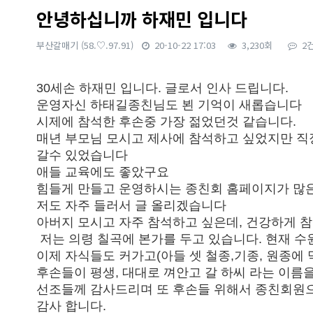
안녕하십니까 하재민 입니다
부산갈매기
(58.♡.97.91)
20-10-22 17:03
3,230회
2
본문
30세손 하재민 입니다. 글로서 인사 드립니다.
운영자신 하태길종친님도 뵌 기억이 새롭습니다
시제에 참석한 후손중 가장 젊었던것 같습니다.
매년 부모님 모시고 제사에 참석하고 싶었지만 직
갈수 있었습니다
애들 교육에도 좋았구요
힘들게 만들고 운영하시는 종친회 홈페이지가 많
저도 자주 들러서 글 올리겠습니다
아버지 모시고 자주 참석하고 싶은데, 건강하게 참
저는 의령 칠곡에 본가를 두고 있습니다. 현재 수
이제 자식들도 커가고(아들 셋 철종,기종, 원종에 
후손들이 평생, 대대로 껴안고 갈 하씨 라는 이름
선조들께 감사드리며 또 후손들 위해서 종친회원으
감사 합니다.