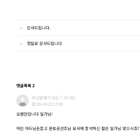
인사드립니다.
정말로 감사드립니다
댓글목록
2
부산갈매기
(58.♡.97.91)
20-10-22 17:03
오랜만입니다 일가님!
어린 아드님손잡고 문효공선조님 묘사에 참석하신 젊은 일가님 맞으시죠?