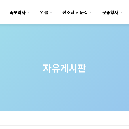
족보역사
인물
선조님 시문집
문중행사
자유게시판