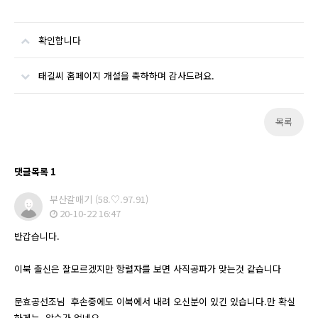
확인합니다
태길씨 홈페이지 개설을 축하하며 감사드려요.
목록
댓글목록
1
부산갈매기
(58.♡.97.91)
20-10-22 16:47
반갑습니다.
이북 출신은 잘모르겠지만 항렬자를 보면 사직공파가 맞는것 같습니다
문효공선조님 후손중에도 이북에서 내려 오신분이 있긴 있습니다.만 확실
하게는 알수가 없네요.