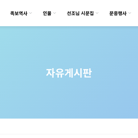
족보역사
인물
선조님 시문집
문중행사
자유게시판