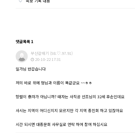
족보 기록 내용
댓글목록
1
부산갈매기
(58.♡.97.91)
20-10-22 17:31
일가님 반갑습니다
저의 바로 위에 형님과 이름이 똑같군요 ~~ㅎㅎ
항렬이 泰자가 아닙니까? 태자는 사직공 선조님의 32세 후손인데요
사시는 지역이 어디신지지 모르지만 각 지역 종친회 하고 있잖아요
시간 되시면 대종문회 사무실로 연락 하여 참여 하십시요