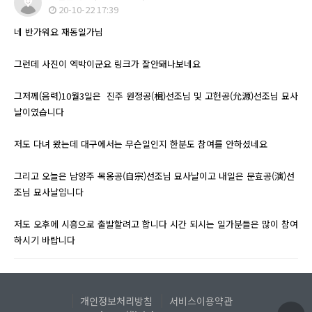
20-10-22 17:39
네 반가워요 재동일가님
그런데 사진이 엑박이군요 링크가 잘안돼나보네요
그저께(음력)10월3일은 진주 원정공(楫)선조님 및 고헌공(允源)선조님 묘사
날이였습니다
저도 다녀 왔는데 대구에서는 무슨일인지 한분도 참여를 안하셨네요
그리고 오늘은 남양주 목옹공(自宗)선조님 묘사날이고 내일은 문효공(演)선
조님 묘사날입니다
저도 오후에 시흥으로 출발할려고 합니다 시간 되시는 일가분들은 많이 참여
하시기 바랍니다
개인정보처리방침
서비스이용약관