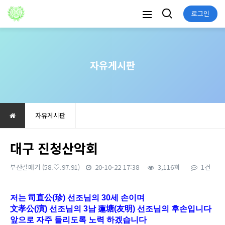
로그인
자유게시판
자유게시판
대구 진청산악회
부산갈매기
(58.♡.97.91)
20-10-22 17:38
3,116회
1건
본문
저는 司直公(珍) 선조님의 30세 손이며
文孝公(演) 선조님의 3남 蓮塘(友明) 선조님의 후손입니다
앞으로 자주 들리도록 노력 하겠습니다