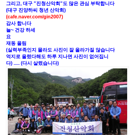
그리고, 대구 "진청산악회"도 많은 관심 부탁합니다
(대구 진양하씨 청년 산악회)
(cafe.naver.com/gin2007)
감사 합니다
늘~ 건강 하세
요 
재동 올림
(실력부족인지 몰라도 사진이 잘 올라가질 않습니다
억지로 올렸다해도 하루 지나면 사진이 없어집니
다) ..... (다시 살렸습니다)