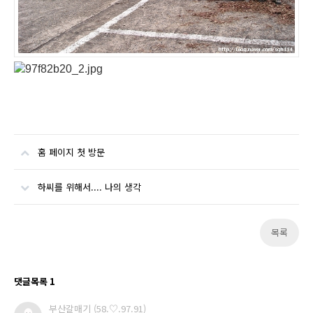
홈 페이지 첫 방문
하씨를 위해서.... 나의 생각
목록
댓글목록
1
부산갈매기
(58.♡.97.91)